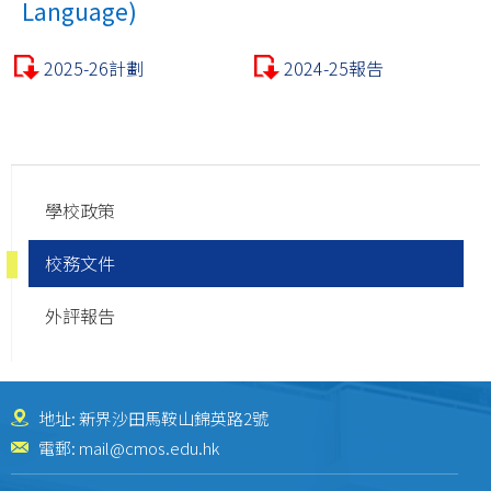
Language)
2025-26計劃
2024-25報告
Main
學校政策
navigation
校務文件
外評報告
地址: 新界沙田馬鞍山錦英路2號
電郵:
mail@cmos.edu.hk