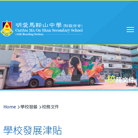
Main
Skip to main content
navigation
校
務文件
Breadcrumb
Home
學校發展
校務文件
學校發展津貼