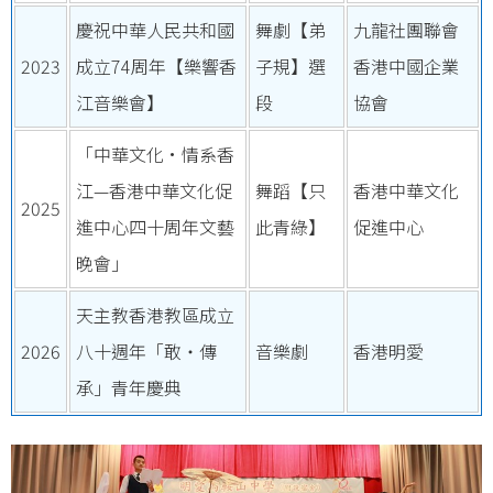
慶祝中華人民共和國
舞劇【弟
九龍社團聯會
2023
成立74周年【樂響香
子規】選
香港中國企業
江音樂會】
段
協會
「中華文化•情系香
江—香港中華文化促
舞蹈【只
香港中華文化
2025
進中心四十周年文藝
此青綠】
促進中心
晚會」
天主教香港教區成立
2026
八十週年「敢・傳
音樂劇
香港明愛
承」青年慶典