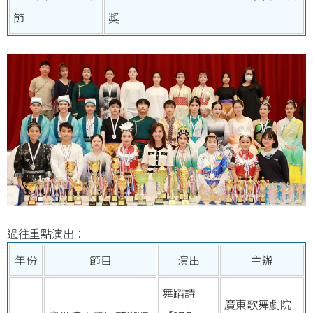
節
奬
過往重點演出：
年份
節目
演出
主辦
舞蹈詩
廣東歌舞劇院