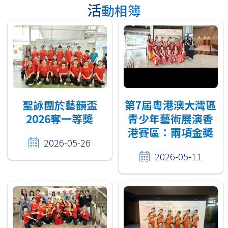
活動相簿
聖詠團於藝韻盃
第7屆粵港澳大灣區
2026奪一等奬
青少年藝術展演香
港賽區：兩項金奬
2026-05-26
2026-05-11