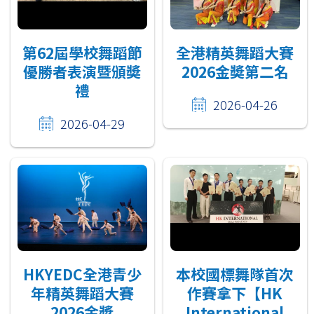
第62屆學校舞蹈節
全港精英舞蹈大賽
優勝者表演暨頒奬
2026金奬第二名
禮
2026-04-26
2026-04-29
HKYEDC全港青少
本校國標舞隊首次
年精英舞蹈大賽
作賽拿下【HK
2026金奬
International