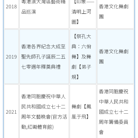
粵港澳大灣區藝術精
【印象——
2018
香港文化舞劇
品巡演
清明上河
團
圖】
【祭孔大
香港各界紀念大成至
典：六佾
香港文化舞劇
2019
聖先師孔子誕辰二五
舞】及舞
團
七零週年釋奠典禮
劇【弟子
規】
香港同胞慶祝
香港同胞慶祝中華人
中華人民共和
民共和國成立七十二
舞劇【鳳
2021
國成立七十二
周年文藝晚會(官方活
凰于飛】
周年籌備委員
動,紅磡體育館)
會