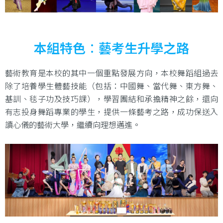
本組特色︰藝考生升學之路
藝術教育是本校的其中一個重點發展方向，本校舞蹈組過去
除了培養學生體藝技能（包括：中國舞、當代舞、東方舞、
基訓、毯子功及技巧課），學習團結和承擔精神之餘，還向
有志投身舞蹈專業的學生，提供一條藝考之路，成功保送入
讀心儀的藝術大學，繼續向理想邁進。