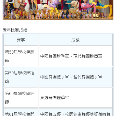
近年比賽成績：
賽事
成績
第58屆學校舞蹈
中國舞團體季軍、現代舞團體亞軍
節
第59屆學校舞蹈
中國舞團體季軍、當代舞團體季軍
節
第60屆學校舞蹈
東方舞團體季軍
節
第61屆學校舞蹈
中國舞五優、校園健康舞優等奬兼編舞