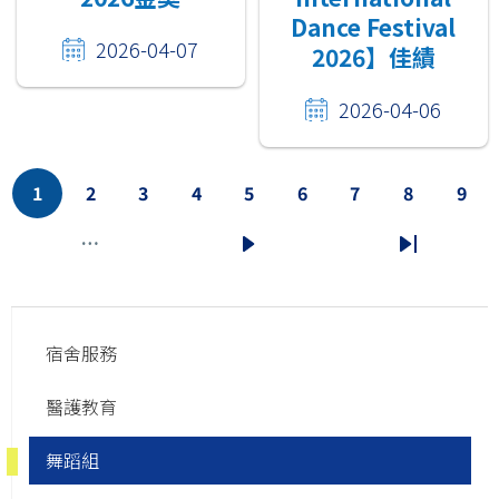
Dance Festival
2026-04-07
2026】佳績
2026-04-06
Pagination
1
2
3
4
5
6
7
8
9
Current
Page
Page
Page
Page
Page
Page
Page
Pag
page
…
Next
Last
page
page
Main
宿舍服務
navigation
醫護教育
舞蹈組