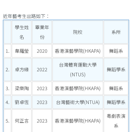
近年藝考生出路如下：
學生姓
畢業年
院校
系所
名
份
1.
韋羅瑩
2020
香港演藝學院(HKAPA)
舞蹈系
台灣體育運動大學
2.
卓方緣
2022
舞蹈學系
(NTUS)
3.
梁樂陶
2023
香港演藝學院(HKAPA)
舞蹈系
4.
劉卓恆
2023
台灣藝術大學(NTUA)
舞蹈學系
粵劇表演
5.
何正言
2023
香港演藝學院(HKAPA)
系