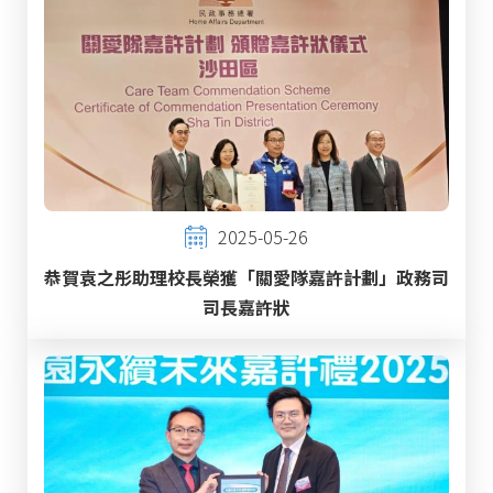
2025-05-26
恭賀袁之彤助理校長榮獲「關愛隊嘉許計劃」政務司
司長嘉許狀