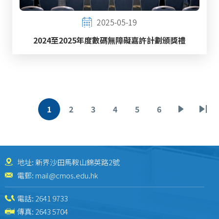
2025-05-19
2024至2025年度數碼無障礙嘉許計劃頒獎禮
Pagination
1
2
3
4
5
6
Current
Page
Page
Page
Page
Page
Next
Las
page
page
pag
地址: 新界沙田馬鞍山錦英路2號
電郵:
mail@cmos.edu.hk
電話:
2641 9733
傳真: 2643 5704