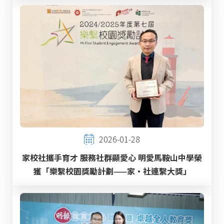
2026-01-28
家校社攜手育才 服務社群顯愛心 明愛馬鞍山中學榮
獲「樂繫校園獎勵計劃——家‧社連繫大獎」