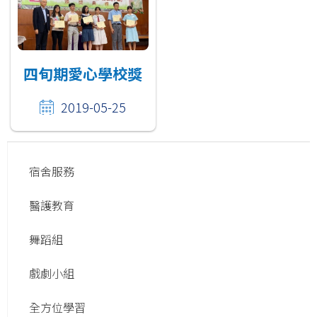
四旬期愛心學校獎
2019-05-25
Main
宿舍服務
navigation
醫護教育
舞蹈組
戲劇小組
全方位學習