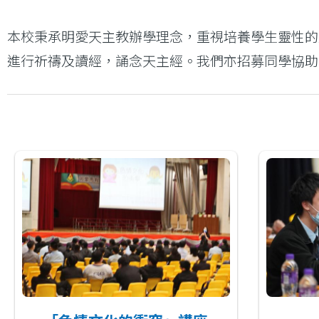
連
本校秉承明愛天主教辦學理念，重視培養學生靈性的
結
進行祈禱及讀經，誦念天主經。我們亦招募同學協助