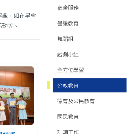
Main
宿舍服務
navigation
認識，如在早會
醫護教育
活動等。
舞蹈組
戲劇小組
全方位學習
公教教育
德育及公民教育
國民教育
訓輔工作