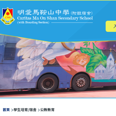
主
移至主內容
导
航
導
首頁
學生培育/宿舍
公教教育
航