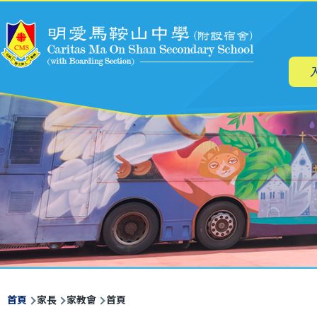
主
移至主內容
导
航
導
首頁
家長
家教會
首頁
航