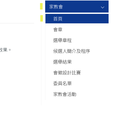
Main
家教會
navigation
首頁
會章
選舉章程
效果。
候選人簡介及程序
選舉結果
會徽設計比賽
委員名單
家教會活動