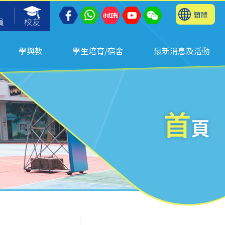
簡體
員
校友
學與教
學生培育/宿舍
最新消息及活動
首
頁