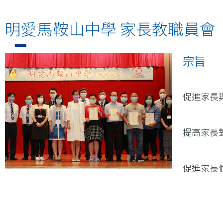
連
明愛馬鞍山中學 家長教職員會
結
宗旨
促進家長
提高家長
促進家長