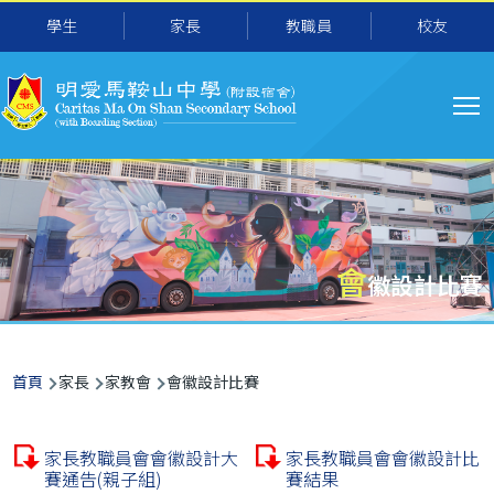
主
移至主內容
學生
家長
教職員
校友
导
航
會
徽設計比賽
導
首頁
家長
家教會
會徽設計比賽
航
連
家長教職員會會徽設計大
家長教職員會會徽設計比
結
賽通告(親子組)
賽結果