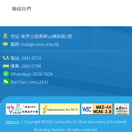
聯絡我們
地址: 新界沙田馬鞍山錦英路2號
電郵:
mail@cmos.edu.hk
電話:
2641 9733
傳真: 2643 5704
WhatsApp:
6626 7024
WeChat:
cmos2641
Sitemap
| Copyright ©
2026 Caritas Ma On Shan Secondary School(with
Boarding Section). All rights reserved.