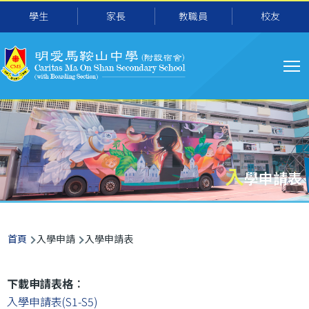
主
移至主內容
學生
家長
教職員
校友
导
航
入
學申請表
導
首頁
入學申請
入學申請表
航
連
下載申請表格︰
結
入學申請表(S1-S5)