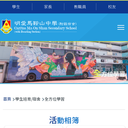
主
移至主內容
學生
家長
教職員
校友
导
航
全
方位學習
導
首頁
學生培育/宿舍
全方位學習
航
連
活動相簿
結