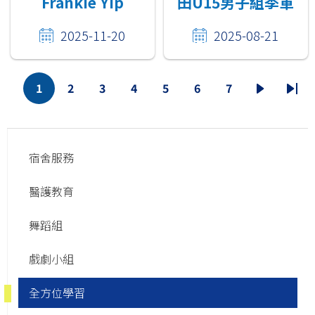
Frankie Yip
田U15男子組季軍
2025-11-20
2025-08-21
Pagination
1
2
3
4
5
6
7
目
頁
頁
頁
頁
頁
頁
下
Las
前
面
面
面
面
面
面
一
pag
Main
頁
頁
面
宿舍服務
navigation
醫護教育
舞蹈組
戲劇小組
全方位學習