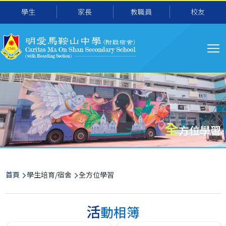
主
移至主內容
學生
家長
教職員
校友
导
航
全
方位學習
導
首頁
學生培育/宿舍
全方位學習
航
連
活動相簿
結