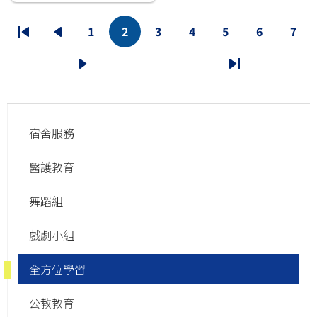
Pagination
1
2
3
4
5
6
7
First
Previous
頁
目
頁
頁
頁
頁
頁
page
page
面
前
面
面
面
面
面
下
Last
頁
一
page
面
Main
頁
宿舍服務
navigation
醫護教育
舞蹈組
戲劇小組
全方位學習
公教教育