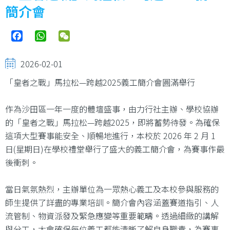
結
簡介會
Facebook
WhatsApp
WeChat
2026-02-01
「皇者之戰」馬拉松—跨越2025義工簡介會圓滿舉行
作為沙田區一年一度的體壇盛事，由力行社主辦、學校協辦
的「皇者之戰」馬拉松—跨越2025，即將蓄勢待發。為確保
這項大型賽事能安全、順暢地進行，本校於 2026 年 2 月 1
日(星期日)在學校禮堂舉行了盛大的義工簡介會，為賽事作最
後衝刺。
當日氣氛熱烈，主辦單位為一眾熱心義工及本校參與服務的
師生提供了詳盡的專業培訓。簡介會內容涵蓋賽道指引、人
流管制、物資派發及緊急應變等重要範疇。透過細緻的講解
與分工，大會確保每位義工都能清晰了解自身職責，為賽事