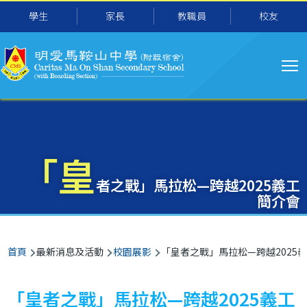
主
移至主內容
學生
家長
教職員
校友
导
航
「皇
者之戰」馬拉松—跨越2025義工
簡介會
導
首頁
最新消息及活動
校園展影
「皇者之戰」馬拉松—跨越2025
航
連
「皇者之戰」馬拉松—跨越2025義工