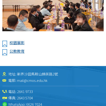
校園展影
公教教育
地址: 新界沙田馬鞍山錦英路2號
電郵:
mail@cmos.edu.hk
電話:
2641 9733
傳真: 2643 5704
WhatsApp:
6626 7024