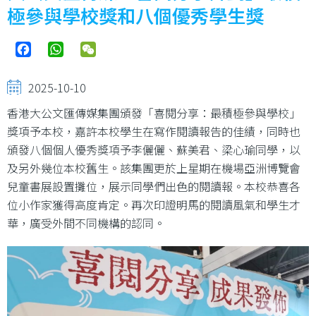
極參與學校獎和八個優秀學生獎
Facebook
WhatsApp
WeChat
2025-10-10
香港大公文匯傳媒集團頒發「喜閱分享：最積極參與學校」
獎項予本校，嘉許本校學生在寫作閱讀報告的佳績，同時也
頒發八個個人優秀獎項予李儷儷、蘇美君、梁心瑜同學，以
及另外幾位本校舊生。該集團更於上星期在機場亞洲博覽會
兒童書展設置攤位，展示同學們出色的閱讀報。本校恭喜各
位小作家獲得高度肯定。再次印證明馬的閱讀風氣和學生才
華，廣受外間不同機構的認同。