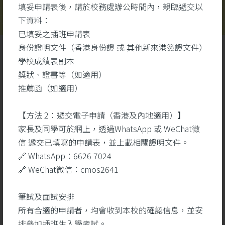
填妥申請表後，請於校務處辦公時間內，親臨遞交以
下資料：
已填妥之插班申請表
身份證明文件（香港身份證 或 其他新來港簽證文件）
學校成績表副本
獎狀、證書等（如適用）
推薦函（如適用）
【方法 2：遞交電子申請（香港及內地適用）】
學生成就
更多
家長及同學可於網上，透過WhatsApp 或 WeChat微
信 遞交已填寫的申請表，並上載相關證明文件。
🔗 WhatsApp：6626 7024
26
🔗 WeChat微信：cmos2641
5 月
筆試及面試安排
所有合適的申請者，均會收到本校的確認信息，並安
排參加插班生入學考試。