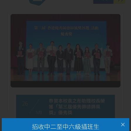
恭賀本校袁之彤助理校長榮
26
獲「第三屆優秀師德師風
獎」優秀獎
5 月
招收中二至中六級插班生