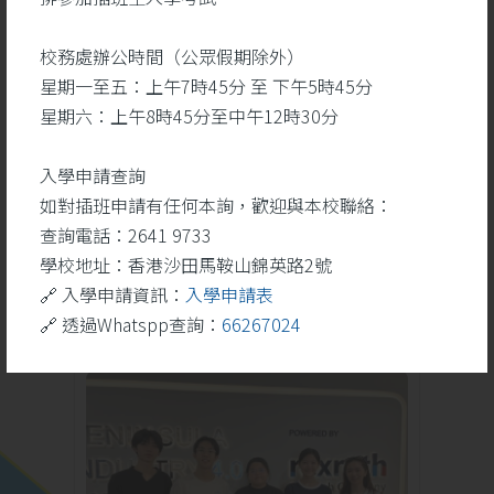
校務處辦公時間（公眾假期除外）
星期一至五：上午7時45分 至 下午5時45分
勝
聖詠團於藝韻盃2026奪
星期六：上午8時45分至中午12時30分
一等奬
入學申請查詢
如對插班申請有任何本詢，歡迎與本校聯絡：
查詢電話：2641 9733
學校地址：香港沙田馬鞍山錦英路2號
學校活動
更多
🔗 入學申請資訊：
入學申請表
🔗 透過Whatspp查詢：
66267024