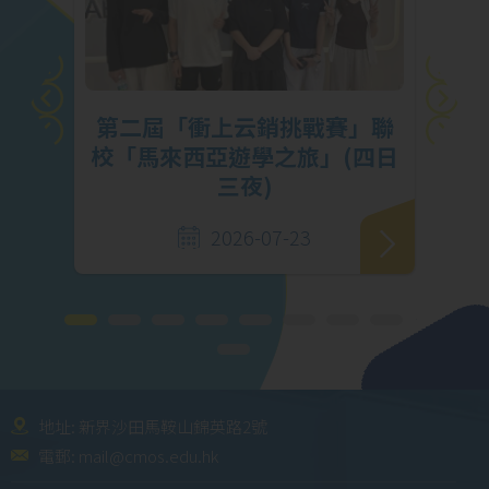
挑
第二屆「衝上云銷挑戰賽」聯
馬勇
校「馬來西亞遊學之旅」(四日
三夜)
2026-07-23
地址: 新界沙田馬鞍山錦英路2號
電郵:
mail@cmos.edu.hk