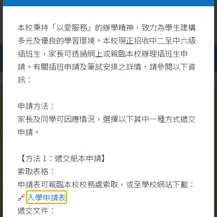
本校秉持「以愛服務」的辦學精神，致力為學生建構
多元及優良的學習環境。本校現正招收中二至中六級
插班生，家長可透過網上或親臨本校辦理插班生申
請。有關插班申請及筆試安排之詳情，請參閱以下資
訊：
申請方法：
校園視頻
家長及同學可因應情況，選擇以下其中一種方式遞交
更多
申請。
【方法 1：遞交紙本申請】
索取表格：
申請表可親臨本校校務處索取，或至學校網站下載：
🔗
入學申請表
遞交文件：