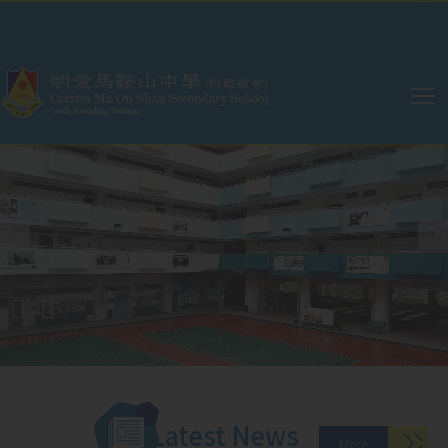
Skip to main content
Main
navigation
Latest News
More