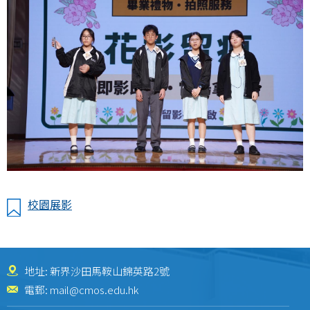
校園展影
地址: 新界沙田馬鞍山錦英路2號
電郵:
mail@cmos.edu.hk