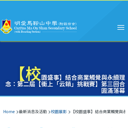
Main
Skip to main content
navigation
【校
園盛事】結合商業觸覺與永續理
念：第二屆【衝上「云銷」挑戰賽】第三回合
圓滿落幕
Breadcrumb
Home
最新消息及活動
校園展影
【校園盛事】結合商業觸覺與永