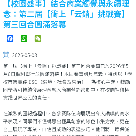
【校園盛事】結合商業觸覺與永續理
念：第二屆【衝上「云銷」挑戰賽】
第三回合圓滿落幕
Facebook
WhatsApp
WeChat
2026-05-08
第二屆【衝上「云銷」挑戰賽】第三回合賽事已於2026年5
月8日順利舉行並圓滿落幕！本屆賽事別具意義，特別以「學
校市集實踐 ESG（環境、社會及管治）」為核心主題，鼓勵
同學將可持續發展理念融入商業營銷策劃中，在校園裡積極
實踐世界公民的責任。
在激烈的匯報過程中，各參賽隊伍均展現出令人讚嘆的高水
平表現。同學們不僅構思出極具創意的綠色市集方案，更在
台上展現了專業、自信且成熟的表達技巧。他們將「環保減