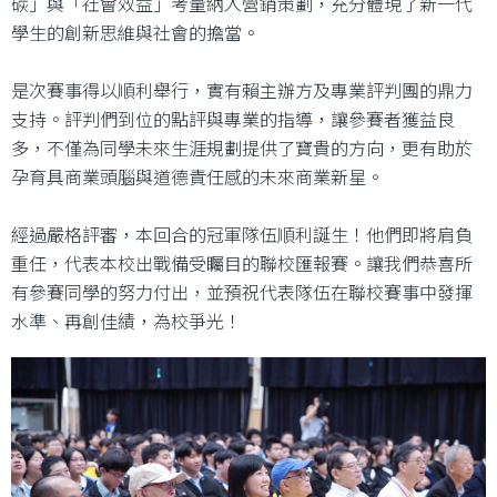
碳」與「社會效益」考量納入營銷策劃，充分體現了新一代
學生的創新思維與社會的擔當。
是次賽事得以順利舉行，實有賴主辦方及專業評判團的鼎力
支持。評判們到位的點評與專業的指導，讓參賽者獲益良
多，不僅為同學未來生涯規劃提供了寶貴的方向，更有助於
孕育具商業頭腦與道德責任感的未來商業新星。
經過嚴格評審，本回合的冠軍隊伍順利誕生！他們即將肩負
重任，代表本校出戰備受矚目的聯校匯報賽。讓我們恭喜所
有參賽同學的努力付出，並預祝代表隊伍在聯校賽事中發揮
水準、再創佳績，為校爭光！