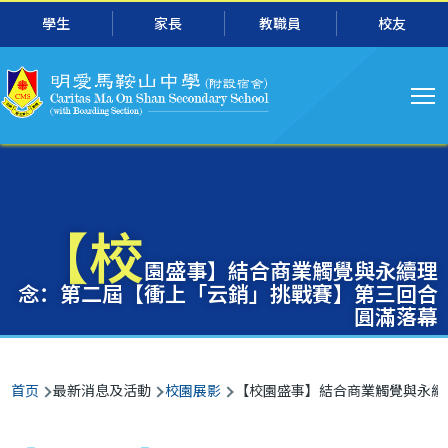
主
跳转到主要内容
學生
家長
教職員
校友
导
航
【校
園盛事】結合商業觸覺與永續理
念：第二屆【衝上「云銷」挑戰賽】第三回合
圓滿落幕
面
首页
最新消息及活動
校園展影
【校園盛事】結合商業觸覺與永續
包
屑