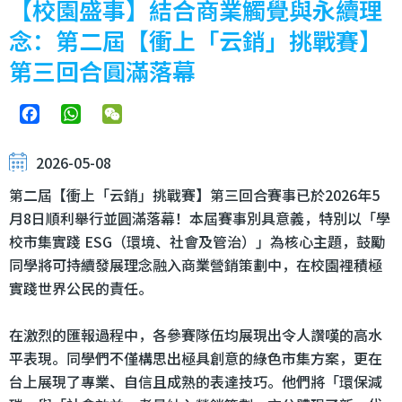
【校園盛事】結合商業觸覺與永續理
念：第二屆【衝上「云銷」挑戰賽】
第三回合圓滿落幕
Facebook
WhatsApp
WeChat
2026-05-08
第二屆【衝上「云銷」挑戰賽】第三回合賽事已於2026年5
月8日順利舉行並圓滿落幕！本屆賽事別具意義，特別以「學
校市集實踐 ESG（環境、社會及管治）」為核心主題，鼓勵
同學將可持續發展理念融入商業營銷策劃中，在校園裡積極
實踐世界公民的責任。
在激烈的匯報過程中，各參賽隊伍均展現出令人讚嘆的高水
平表現。同學們不僅構思出極具創意的綠色市集方案，更在
台上展現了專業、自信且成熟的表達技巧。他們將「環保減