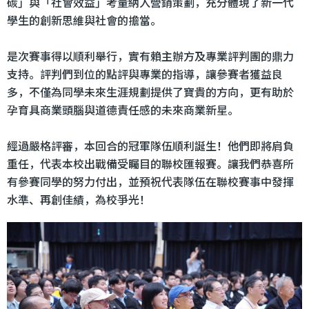
碳」與「社會效益」考量納入營銷策劃，充分體現了新一代
學生的創新思維與社會的擔當。
是次賽事得以順利舉行，實有賴主辦方及專業評判團的鼎力
支持。評判們到位的點評與專業的指導，讓參賽者獲益良
多，不僅為同學未來生涯規劃提供了寶貴的方向，更有助於
孕育具商業頭腦與道德責任感的未來商業新星。
經過嚴格評審，本回合的冠軍隊伍順利誕生！他們即將肩負
重任，代表本校出戰備受矚目的聯校匯報賽。讓我們恭喜所
有參賽同學的努力付出，並預祝代表隊伍在聯校賽事中發揮
水準、再創佳績，為校爭光！