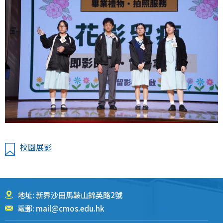
校園展影
地址: 新界沙田馬鞍山錦英路2號
電郵:
mail@cmos.edu.hk