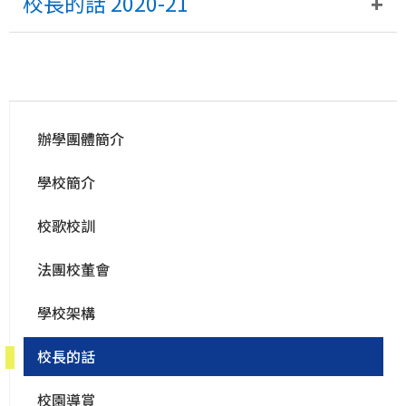
校長的話 2020-21
Main
辦學團體簡介
navigation
學校簡介
校歌校訓
法團校董會
學校架構
校長的話
校園導賞