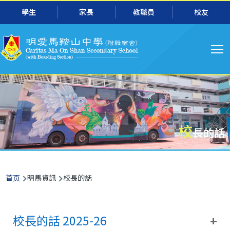
主
跳转到主要内容
學生
家長
教職員
校友
导
航
校
長的話
面
首页
明馬資訊
校長的話
包
屑
校長的話 2025-26