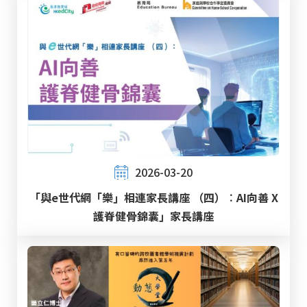
2026-03-20
「與e世代網「樂」相連家長講座 （四）︰AI向善 X
護脊健骨錦囊」家長講座