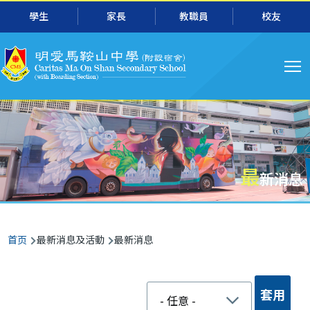
跳转到主要内容
學生
家長
教職員
校友
主
导
航
最
新消息
面
首页
最新消息及活動
最新消息
包
屑