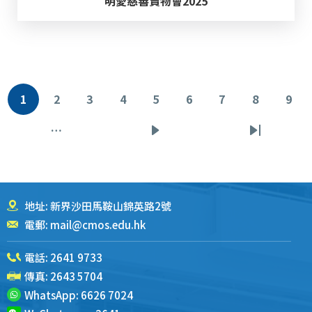
明愛慈善賣物會2025
分
1
2
3
4
5
6
7
8
9
当
页
页
页
页
页
页
页
页
页
前
面
面
面
面
面
面
面
面
…
下
末
页
一
页
页
地址: 新界沙田馬鞍山錦英路2號
電郵:
mail@cmos.edu.hk
電話:
2641 9733
傳真: 2643 5704
WhatsApp:
6626 7024