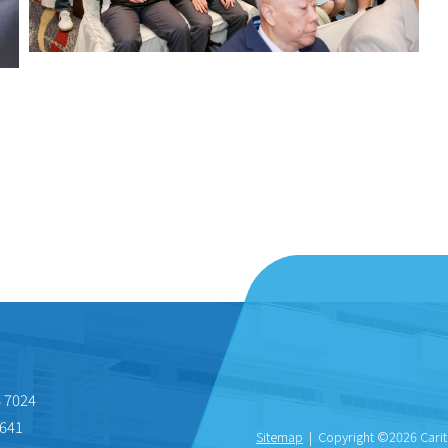
 7024
641
Sitemap
| Copyright ©
2026 Carit