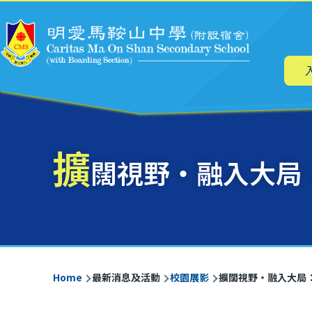
Main
Skip to main content
navig
擴
闊視野・融入大局
Breadcrumb
Home
最新消息及活動
校園展影
擴闊視野・融入大局