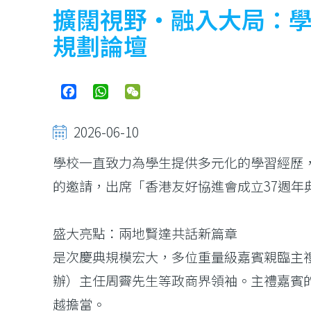
擴闊視野・融入大局：學
規劃論壇
Facebook
WhatsApp
WeChat
2026-06-10
學校一直致力為學生提供多元化的學習經歷，
的邀請，出席「香港友好協進會成立37週年典
盛大亮點：兩地賢達共話新篇章
是次慶典規模宏大，多位重量級嘉賓親臨主
辦）主任周霽先生等政商界領袖。主禮嘉賓
越擔當。