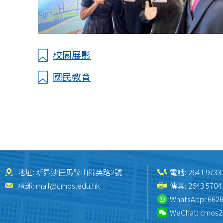
校園展影
國民教育
地址: 新界沙田馬鞍山錦英路2號
電話:
2641 9733
電郵:
mail@cmos.edu.hk
傳真: 2643 5704
WhatsApp:
6626
WeChat:
cmos2