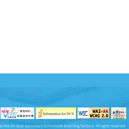
as Ma On Shan Secondary School(with Boarding Section). All rights reserved.