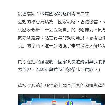
論壇焦點：聚焦國家戰略與青年未來
活動的核心亮點為「國家戰略·香港擔當·青
到國家最新「十五五規劃」的戰略佈局。同
的最新趨勢；站在青年的獨特角度，思考香
長」的意涵，進一步增強了未來投身大灣區
同學在這次論壇明白國家的長遠規劃與我們
力學習，為國家與香港的繁榮作出貢獻。」
學校將繼續積極推動此類高質素的國情與學