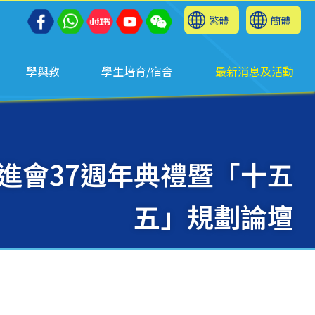
繁體
簡體
學與教
學生培育/宿舍
最新消息及活動
進會37週年典禮暨「十五
五」規劃論壇