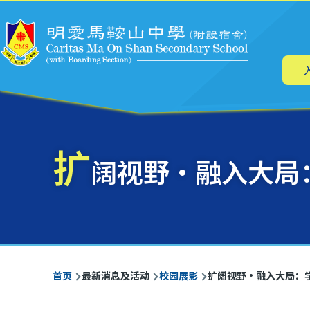
主
跳转到主要内容
导
航
扩
阔视野・融入大局
面
首页
最新消息及活动
校园展影
扩阔视野・融入大局：
包