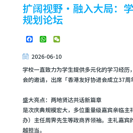
屑
扩阔视野・融入大局：学
规划论坛
Facebook
WhatsApp
WeChat
2026-06-10
学校一直致力为学生提供多元化的学习经历，
会的邀请，出席「香港友好协进会成立37周年
盛大亮点：两地贤达共话新篇章
是次庆典规模宏大，多位重量级嘉宾亲临主
办）主任周霁先生等政商界领袖。主礼嘉宾
越担当。