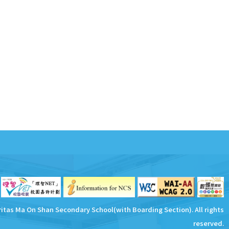
ritas Ma On Shan Secondary School(with Boarding Section). All rights
reserved.