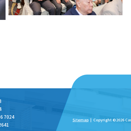
3
4
6 7024
Sitemap
| Copyright ©
2026 Ca
2641