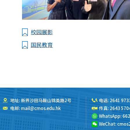
校园展影
国民教育
地址: 新界沙田马鞍山锦英路2号
电话:
2641 973
电邮:
mail@cmos.edu.hk
传真: 2643 570
WhatsApp:
662
WeChat:
cmos