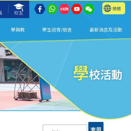
簡體
員
校友
學與教
學生培育/宿舍
最新消息及活動
學
校活動