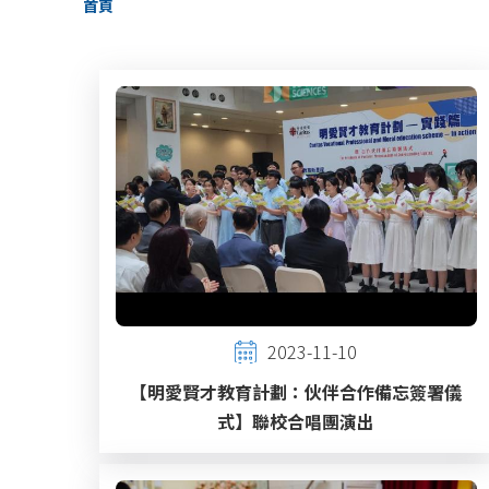
首頁
航
連
結
2023-11-10
【明愛賢才教育計劃：伙伴合作備忘簽署儀
式】聯校合唱團演出