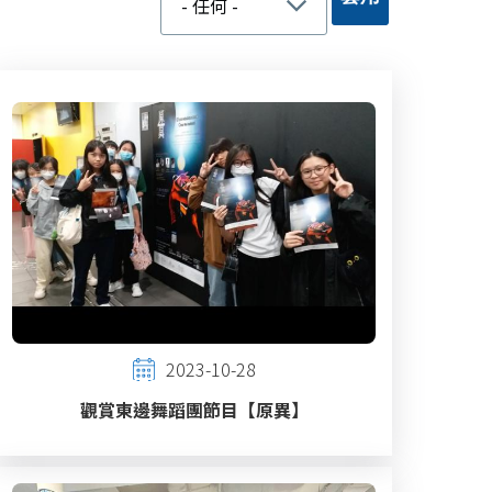
2023-10-28
觀賞東邊舞蹈團節目【原異】