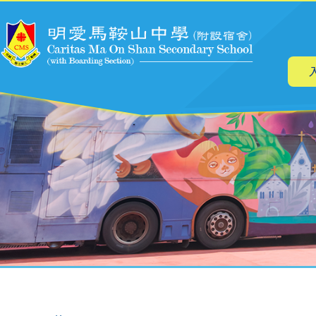
主
移至主內容
导
航
導