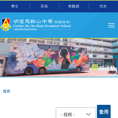
移至主內容
學生
家長
教職員
校友
主
导
航
學
校活動
導
首頁
航
連
結