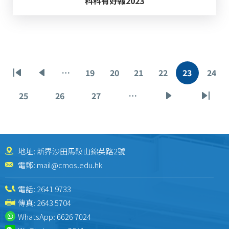
科科有好報2023
Pagination
…
19
20
21
22
23
24
First
Previous
頁
頁
頁
頁
目
頁
page
page
面
面
面
面
前
面
25
26
27
…
頁
頁
頁
下
Last
頁
面
面
面
一
page
面
頁
地址: 新界沙田馬鞍山錦英路2號
電郵:
mail@cmos.edu.hk
電話:
2641 9733
傳真: 2643 5704
WhatsApp:
6626 7024