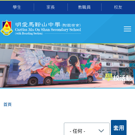
移至主內容
學生
家長
教職員
校友
主
导
航
學
校活動
導
首頁
航
連
結