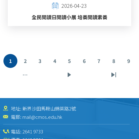
2026-04-23
全民閱讀日閱讀小展 培養閱讀素養
Pagination
1
2
3
4
5
6
7
8
9
目
頁
頁
頁
頁
頁
頁
頁
頁
前
面
面
面
面
面
面
面
面
…
下
Last
頁
一
page
面
頁
地址: 新界沙田馬鞍山錦英路2號
電郵:
mail@cmos.edu.hk
電話:
2641 9733