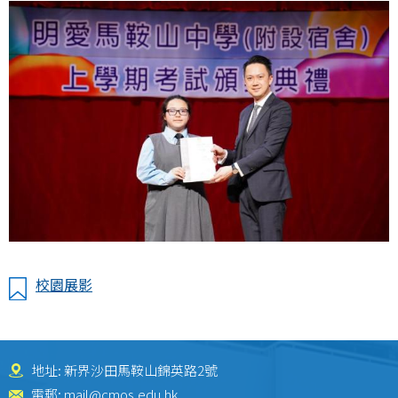
校園展影
地址: 新界沙田馬鞍山錦英路2號
電郵:
mail@cmos.edu.hk