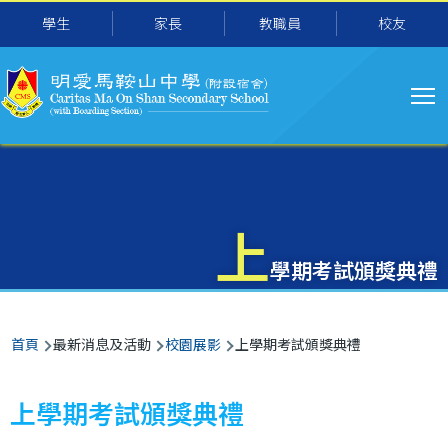
主
移至主內容
學生
家長
教職員
校友
导
航
上
學期考試頒獎典禮
導
首頁
最新消息及活動
校園展影
上學期考試頒獎典禮
航
連
上學期考試頒獎典禮
結