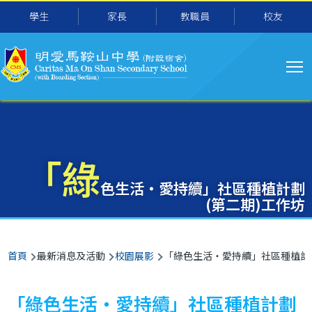
主
移至主內容
學生
家長
教職員
校友
导
航
「綠
色生活‧愛持續」社區種植計劃
(第二期)工作坊
導
首頁
最新消息及活動
校園展影
「綠色生活‧愛持續」社區種植計劃
航
連
「綠色生活‧愛持續」社區種植計劃