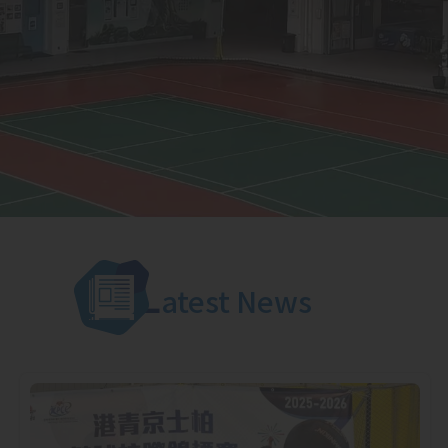
L
atest News