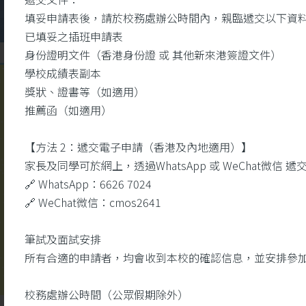
填妥申請表後，請於校務處辦公時間內，親臨遞交以下資
已填妥之插班申請表
身份證明文件（香港身份證 或 其他新來港簽證文件）
學校成績表副本
獎狀、證書等（如適用）
校
推薦函（如適用）
園視頻
【方法 2：遞交電子申請（香港及內地適用）】
家長及同學可於網上，透過WhatsApp 或 WeChat微
🔗 WhatsApp：6626 7024
🔗 WeChat微信：cmos2641
筆試及面試安排
所有合適的申請者，均會收到本校的確認信息，並安排參
校務處辦公時間（公眾假期除外）