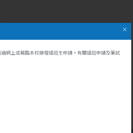
透過網上或親臨本校辦理插班生申請。有關插班申請及筆試
13
[明愛情報第59期精選文章]
沐浴生命恩典 活出豐盛人生
5 月