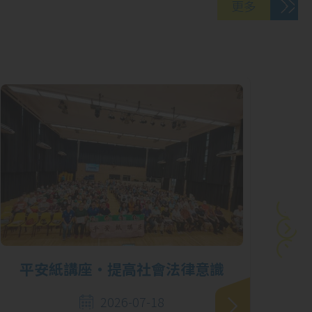
更多
06
「『童』話歷史：
5 月
全港中學生中國歷
史文化活動網上閱
讀獎勵計劃」獲取
殊榮
29
第62屆學校舞蹈節
4 月
優勝者表演暨頒奬
平安紙講座‧提高社會法律意識
「學
禮
2026-07-18