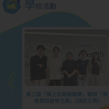
學
校活動
戰賽】
第二屆「衝上云銷挑戰賽」聯校「馬
榮
來西亞遊學之旅」(四日三夜)