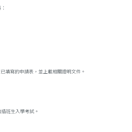
料：
更多
信 遞交已填寫的申請表，並上載相關證明文件。
加插班生入學考試。