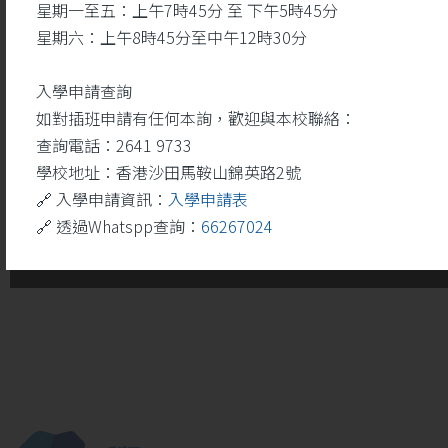
星期一至五：上午7時45分 至 下午5時45分
星期六：上午8時45分至中午12時30分
入學申請查詢
如對插班申請有任何本詢，歡迎與本校聯絡：
查詢電話：2641 9733
學校地址：香港沙田馬鞍山錦英路2號
🔗 入學申請資訊：
入學申請表
🔗 透過Whatspp查詢：
66267024