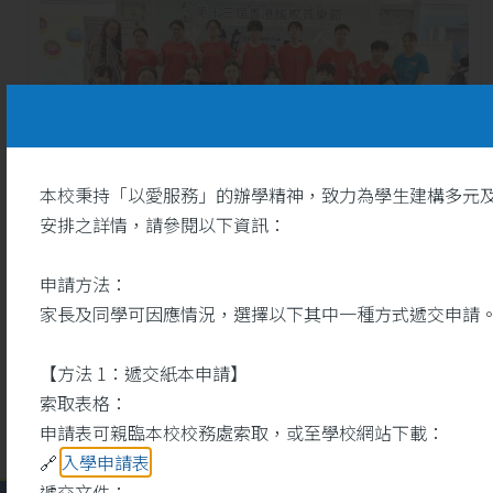
本校秉持「以愛服務」的辦學精神，致力為學生建構多元
安排之詳情，請參閱以下資訊：
26
聖詠團於藝韻盃2026奪一等
申請方法：
奬
5 月
家長及同學可因應情況，選擇以下其中一種方式遞交申請
【方法 1：遞交紙本申請】
索取表格：
申請表可親臨本校校務處索取，或至學校網站下載：
🔗
入學申請表
遞交文件：