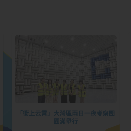
「衝上云霄」大灣區兩日一夜考察團
圓滿舉行