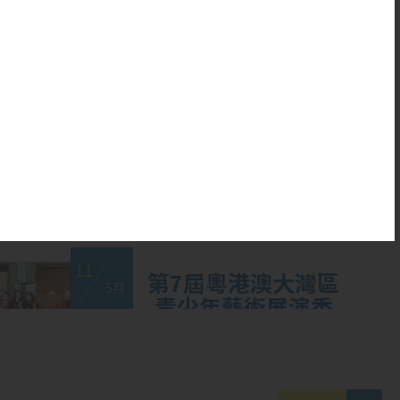
20
本校健球隊再創佳
5 月
績！汗水鑄就輝
煌，團結成就夢想
11
第7屆粵港澳大灣區
5 月
青少年藝術展演香
港賽區：兩項金奬