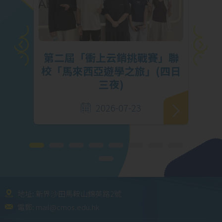
挑
第二屆「衝上云銷挑戰賽」聯
馬勇
校「馬來西亞遊學之旅」(四日
三夜)
2026-07-23
地址: 新界沙田馬鞍山錦英路2號
電郵:
mail@cmos.edu.hk