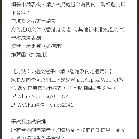
填妥申請表後，請於校務處辦公時間內，親臨遞交以
下資料：
已填妥之插班申請表
身份證明文件（香港身份證 或 其他新來港簽證文件）
學校成績表副本
獎狀、證書等（如適用）
推薦函（如適用）
【方法 2：遞交電子申請（香港及內地適用）】
學生成就
更多
家長及同學可於網上，透過WhatsApp 或 WeChat微
信 遞交已填寫的申請表，並上載相關證明文件。
🔗 WhatsApp：6626 7024
26
🔗 WeChat微信：cmos2641
5 月
筆試及面試安排
所有合適的申請者，均會收到本校的確認信息，並安
排參加插班生入學考試。