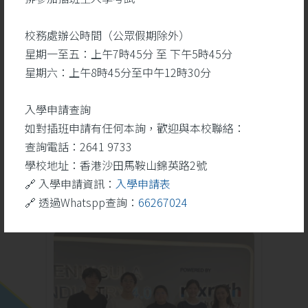
校務處辦公時間（公眾假期除外）
星期一至五：上午7時45分 至 下午5時45分
勝
聖詠團於藝韻盃2026奪
星期六：上午8時45分至中午12時30分
一等奬
入學申請查詢
如對插班申請有任何本詢，歡迎與本校聯絡：
查詢電話：2641 9733
學校地址：香港沙田馬鞍山錦英路2號
學校活動
更多
🔗 入學申請資訊：
入學申請表
🔗 透過Whatspp查詢：
66267024