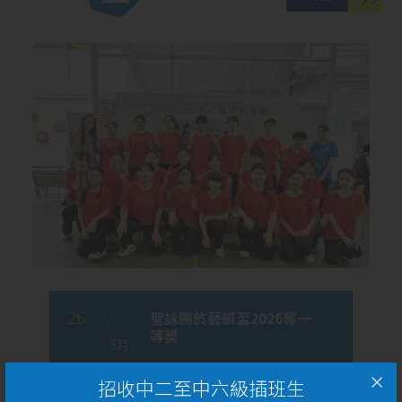
26
聖詠團於藝韻盃2026奪一
等奬
5 月
招收中二至中六級插班生