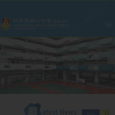
Skip to main content
Main
navigation
Latest News
More