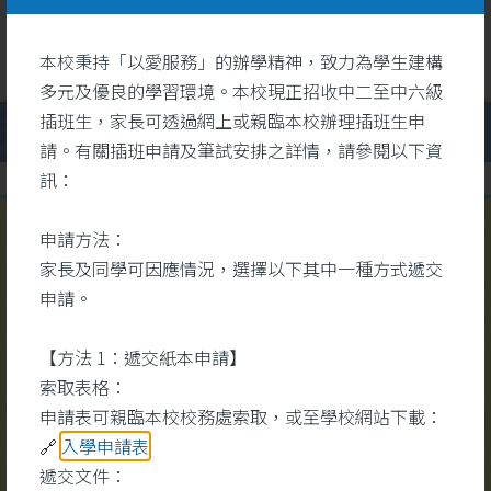
本校秉持「以愛服務」的辦學精神，致力為學生建構
多元及優良的學習環境。本校現正招收中二至中六級
插班生，家長可透過網上或親臨本校辦理插班生申
請。有關插班申請及筆試安排之詳情，請參閱以下資
訊：
申請方法：
校園視頻
家長及同學可因應情況，選擇以下其中一種方式遞交
更多
申請。
【方法 1：遞交紙本申請】
索取表格：
申請表可親臨本校校務處索取，或至學校網站下載：
🔗
入學申請表
遞交文件：