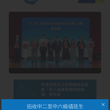
恭賀本校袁之彤助理校長榮
26
獲「第三屆優秀師德師風
獎」優秀獎
5 月
招收中二至中六級插班生