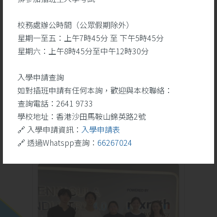
校務處辦公時間（公眾假期除外）
星期一至五：上午7時45分 至 下午5時45分
勝
聖詠團於藝韻盃2026奪
星期六：上午8時45分至中午12時30分
一等奬
入學申請查詢
如對插班申請有任何本詢，歡迎與本校聯絡：
查詢電話：2641 9733
學校地址：香港沙田馬鞍山錦英路2號
學校活動
更多
🔗 入學申請資訊：
入學申請表
🔗 透過Whatspp查詢：
66267024