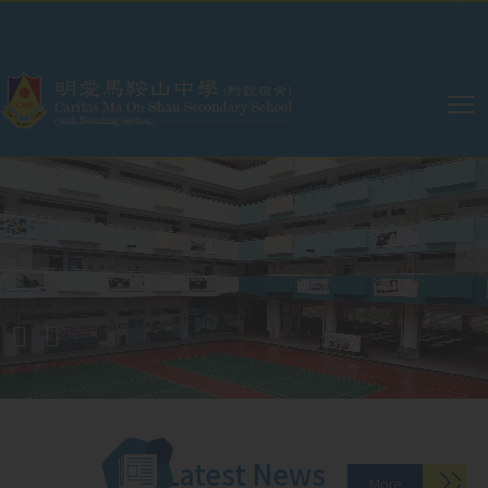
Skip to main content
Main
navigation
Latest News
More