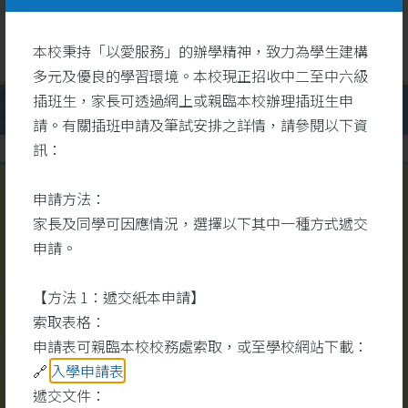
本校秉持「以愛服務」的辦學精神，致力為學生建構
多元及優良的學習環境。本校現正招收中二至中六級
插班生，家長可透過網上或親臨本校辦理插班生申
請。有關插班申請及筆試安排之詳情，請參閱以下資
訊：
申請方法：
校園視頻
家長及同學可因應情況，選擇以下其中一種方式遞交
更多
申請。
【方法 1：遞交紙本申請】
索取表格：
申請表可親臨本校校務處索取，或至學校網站下載：
🔗
入學申請表
遞交文件：