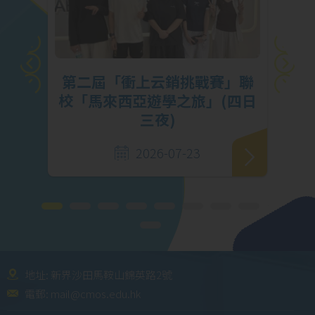
挑
第二屆「衝上云銷挑戰賽」聯
馬勇
校「馬來西亞遊學之旅」(四日
三夜)
2026-07-23
地址: 新界沙田馬鞍山錦英路2號
電郵:
mail@cmos.edu.hk