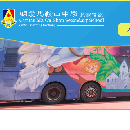
主
移至主內容
导
航
導