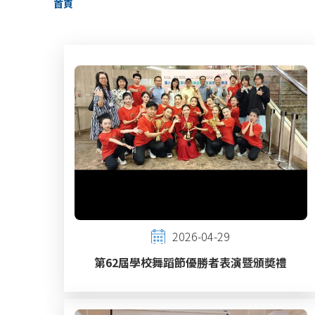
首頁
航
連
結
2026-04-29
第62屆學校舞蹈節優勝者表演暨頒奬禮