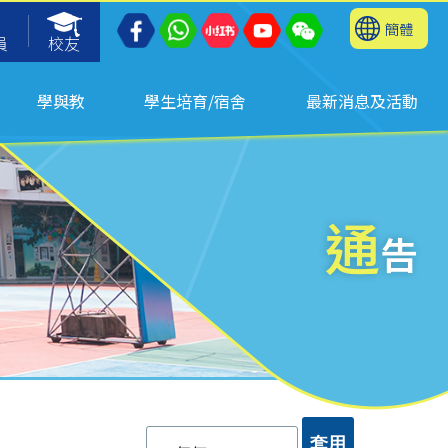
簡體
員
校友
學與教
學生培育/宿舍
最新消息及活動
通
告