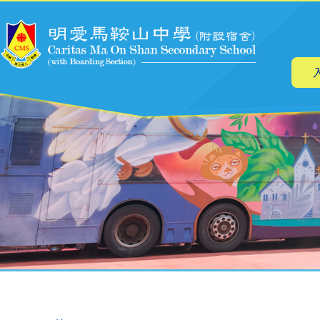
主
移至主內容
导
航
導