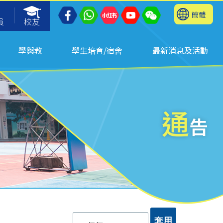
簡體
員
校友
學與教
學生培育/宿舍
最新消息及活動
通
告