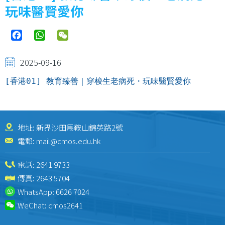
結
玩味醫賢愛你
Facebook
WhatsApp
WeChat
2025-09-16
[香港01] 教育臻善｜穿梭生老病死・玩味醫賢愛你
地址: 新界沙田馬鞍山錦英路2號
電郵:
mail@cmos.edu.hk
電話:
2641 9733
傳真: 2643 5704
WhatsApp:
6626 7024
WeChat:
cmos2641