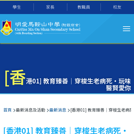
主
移至主內容
學生
家長
教職員
校友
导
航
[香
港01] 教育臻善｜穿梭生老病死・玩味
醫賢愛你
導
首頁
最新消息及活動
最新消息
[香港01] 教育臻善｜穿梭生老病
航
連
[香港01] 教育臻善｜穿梭生老病死・