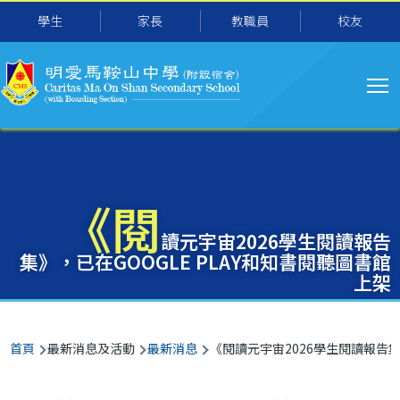
主
移至主內容
學生
家長
教職員
校友
导
航
《閱
讀元宇宙2026學生閱讀報告
集》，已在GOOGLE PLAY和知書閱聽圖書館
上架
導
首頁
最新消息及活動
最新消息
《閱讀元宇宙2026學生閱讀報告集》
航
連