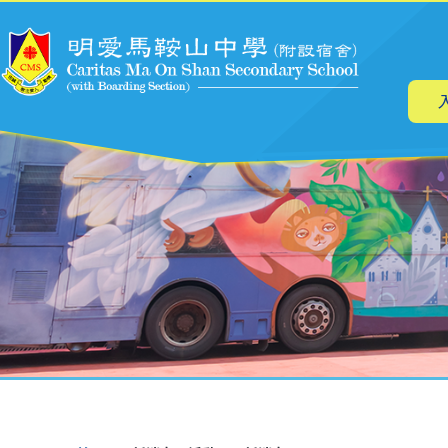
主
移至主內容
导
航
導