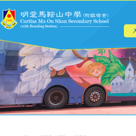
主
移至主內容
导
航
導