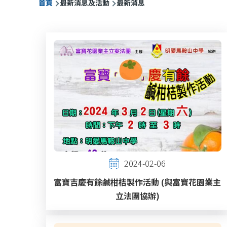
首頁
最新消息及活動
最新消息
航
連
結
2024-02-06
富寶吉慶有餘鹹柑桔製作活動 (與富寶花園業主
立法團協辦)