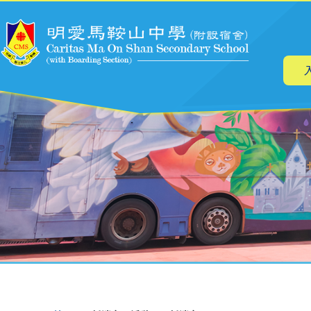
主
移至主內容
导
航
導