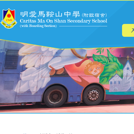
主
移至主內容
导
航
導