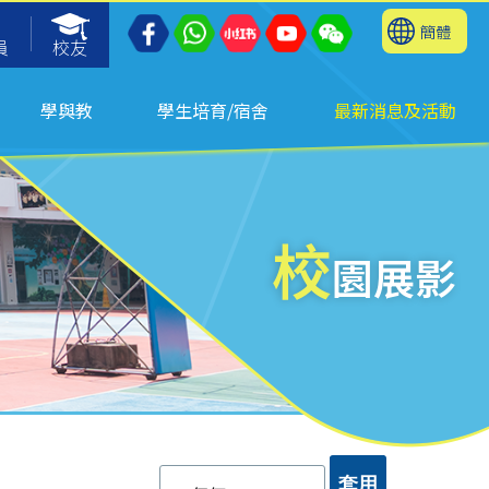
簡體
員
校友
學與教
學生培育/宿舍
最新消息及活動
校
園展影