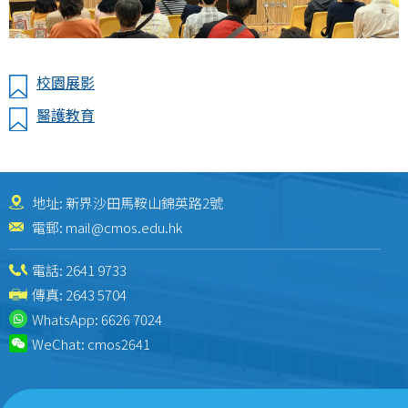
校園展影
醫護教育
地址: 新界沙田馬鞍山錦英路2號
電郵:
mail@cmos.edu.hk
電話:
2641 9733
傳真: 2643 5704
WhatsApp:
6626 7024
WeChat:
cmos2641