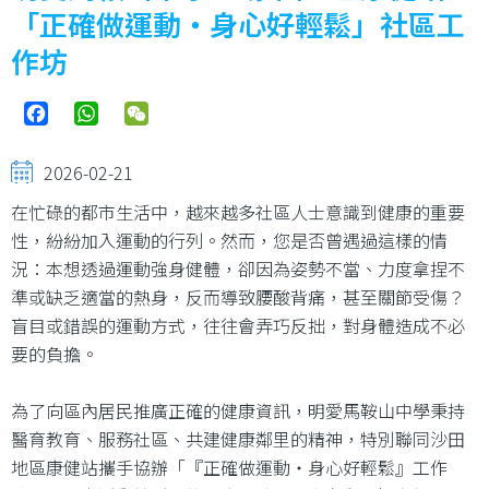
結
「正確做運動‧身心好輕鬆」社區工
作坊
Facebook
WhatsApp
WeChat
2026-02-21
在忙碌的都市生活中，越來越多社區人士意識到健康的重要
性，紛紛加入運動的行列。然而，您是否曾遇過這樣的情
況：本想透過運動強身健體，卻因為姿勢不當、力度拿捏不
準或缺乏適當的熱身，反而導致腰酸背痛，甚至關節受傷？
盲目或錯誤的運動方式，往往會弄巧反拙，對身體造成不必
要的負擔。
為了向區內居民推廣正確的健康資訊，明愛馬鞍山中學秉持
醫育教育、服務社區、共建健康鄰里的精神，特別聯同沙田
地區康健站攜手協辦「『正確做運動‧身心好輕鬆』工作