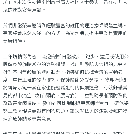
坊」。本次活動特別開放予廣大社區人士參與，旨在提升大
眾的運動安全意識。
我們非常榮幸邀請到經驗豐富的註冊物理治療師親臨主講。
專家將會以深入淺出的方式，為街坊朋友提供專業且實用的
健康指導。
工作坊精彩內容： 為您剖析日常散步、跑步、遠足或使用公
園健身設施時常犯的姿勢錯誤，找出引致肌肉勞損的元兇。
針對不同年齡層的體能狀況，指導如何選擇合適的運動強
度，掌握正確的發力技巧，保護關節免受勞損。 物理治療師
將親身示範一套在家也能輕鬆進行的伸展運動，有效舒緩常
見的都市痛症（如肩頸痛、腰背痛），並幫助長者預防跌倒
及改善關節僵硬。 參加者可即場跟隨專家練習動作，確保姿
勢正確。現場更設有問答環節，讓您就個人的運動疑難向物
理治療師請教專業意見。
明愛馬鞍山中學期望透過與沙田地區康健站的合作，凝聚社