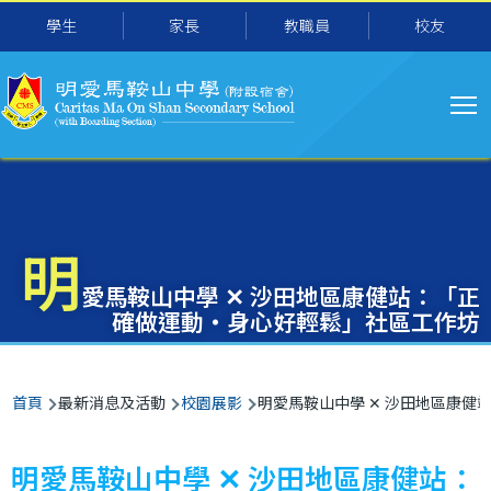
主
移至主內容
學生
家長
教職員
校友
导
航
明
愛馬鞍山中學 ✕ 沙田地區康健站：「正
確做運動‧身心好輕鬆」社區工作坊
導
首頁
最新消息及活動
校園展影
明愛馬鞍山中學 ✕ 沙田地區康健
航
連
明愛馬鞍山中學 ✕ 沙田地區康健站：