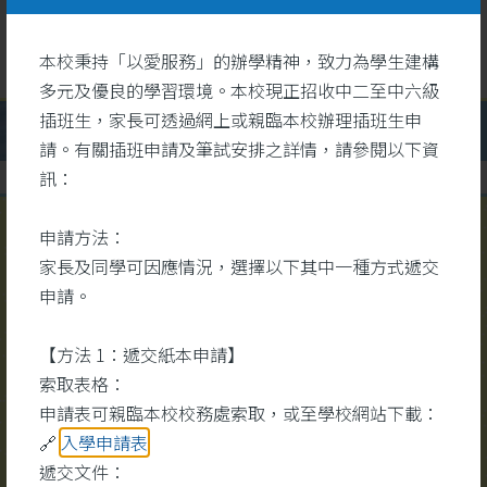
本校秉持「以愛服務」的辦學精神，致力為學生建構
多元及優良的學習環境。本校現正招收中二至中六級
插班生，家長可透過網上或親臨本校辦理插班生申
請。有關插班申請及筆試安排之詳情，請參閱以下資
訊：
申請方法：
校園視頻
家長及同學可因應情況，選擇以下其中一種方式遞交
更多
申請。
【方法 1：遞交紙本申請】
索取表格：
申請表可親臨本校校務處索取，或至學校網站下載：
🔗
入學申請表
遞交文件：