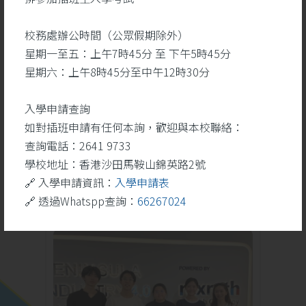
校務處辦公時間（公眾假期除外）
星期一至五：上午7時45分 至 下午5時45分
勝
聖詠團於藝韻盃2026奪
星期六：上午8時45分至中午12時30分
一等奬
入學申請查詢
如對插班申請有任何本詢，歡迎與本校聯絡：
查詢電話：2641 9733
學校地址：香港沙田馬鞍山錦英路2號
學校活動
更多
🔗 入學申請資訊：
入學申請表
🔗 透過Whatspp查詢：
66267024