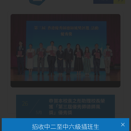
恭賀本校袁之彤助理校長榮
26
獲「第三屆優秀師德師風
獎」優秀獎
5 月
招收中二至中六級插班生