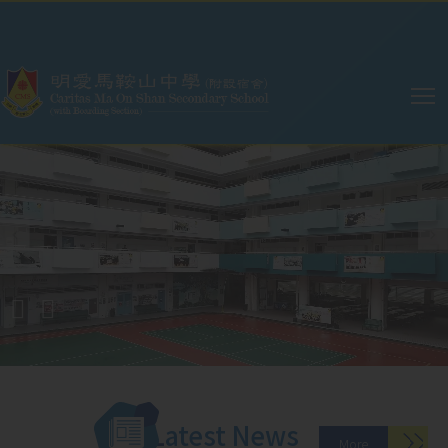
Skip to main content
Main
navigation
Latest News
More