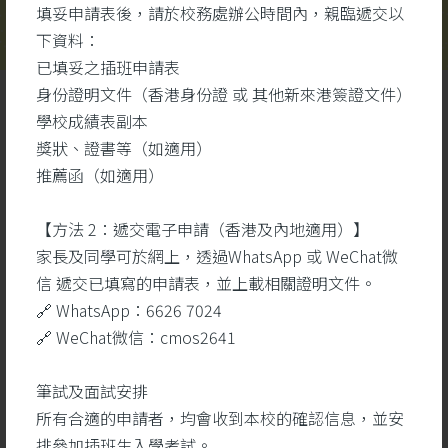
填妥申請表後，請於校務處辦公時間內，親臨遞交以
下資料：
已填妥之插班申請表
身份證明文件（香港身份證 或 其他新來港簽證文件）
學校成績表副本
獎狀、證書等（如適用）
推薦函（如適用）
【方法 2：遞交電子申請（香港及內地適用）】
學生成就
更多
家長及同學可於網上，透過WhatsApp 或 WeChat微
信 遞交已填寫的申請表，並上載相關證明文件。
🔗 WhatsApp：6626 7024
26
🔗 WeChat微信：cmos2641
5 月
筆試及面試安排
所有合適的申請者，均會收到本校的確認信息，並安
排參加插班生入學考試。