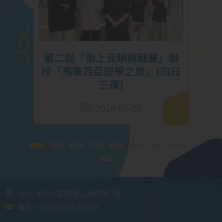
挑
第二屆「衝上云銷挑戰賽」聯
馬勇
校「馬來西亞遊學之旅」(四日
三夜)
2026-07-23
地址: 新界沙田馬鞍山錦英路2號
電郵:
mail@cmos.edu.hk