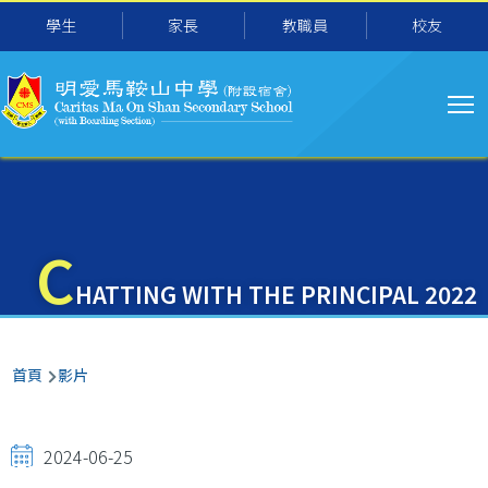
主
移至主內容
學生
家長
教職員
校友
导
航
C
HATTING WITH THE PRINCIPAL 2022
導
首頁
影片
航
連
2024-06-25
結