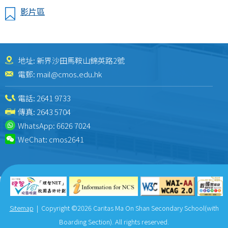
影片區
地址: 新界沙田馬鞍山錦英路2號
電郵:
mail@cmos.edu.hk
電話:
2641 9733
傳真: 2643 5704
WhatsApp:
6626 7024
WeChat:
cmos2641
Sitemap
| Copyright ©
2026 Caritas Ma On Shan Secondary School(with
Boarding Section). All rights reserved.