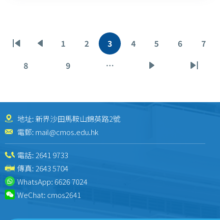
Pagination
1
2
3
4
5
6
7
First
Previous
頁
頁
目
頁
頁
頁
頁
page
page
面
面
前
面
面
面
面
8
9
…
頁
頁
下
Last
頁
面
面
一
page
面
頁
地址: 新界沙田馬鞍山錦英路2號
電郵:
mail@cmos.edu.hk
電話:
2641 9733
傳真: 2643 5704
WhatsApp:
6626 7024
WeChat:
cmos2641