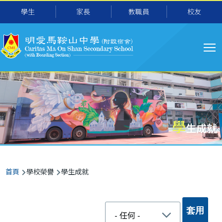
移至主內容
學生
家長
教職員
校友
主
导
航
學
生成就
導
首頁
學校榮譽
學生成就
航
連
結