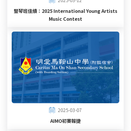
豎琴班佳績：2025 International Young Artists
Music Contest
2025-03-07
AIMO初賽報捷