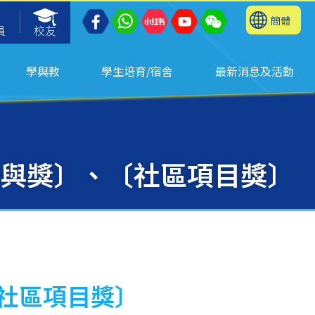
簡體
員
校友
學與教
學生培育/宿舍
最新消息及活動
校參與獎〕、〔社區項目獎〕
〔社區項目獎〕