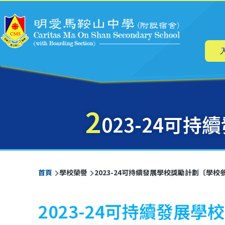
主
移至主內容
导
航
2
023-24可
導
首頁
學校榮譽
2023-24可持續發展學校獎勵計劃〔學
航
連
2023-24可持續發展
結