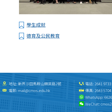
學生成就
德育及公民教育
地址: 新界沙田馬鞍山錦英路2號
電話:
2641 9733
電郵:
mail@cmos.edu.hk
傳真: 2643 5704
WhatsApp:
6626
WeChat:
cmos2