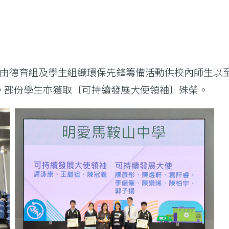
計劃，由德育組及學生組織環保先鋒籌備活動供校內師生
。部份學生亦獲取〔可持續發展大使領袖〕殊榮。