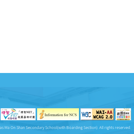
as Ma On Shan Secondary School(with Boarding Section). All rights reserved.