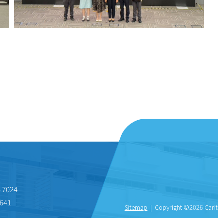
 7024
641
Sitemap
| Copyright ©
2026 Carit