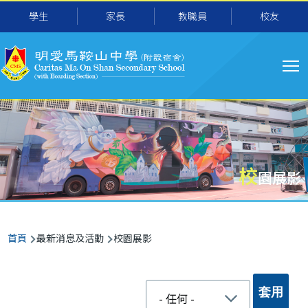
移至主內容
學生
家長
教職員
校友
主
导
航
校
園展影
導
首頁
最新消息及活動
校園展影
航
連
結