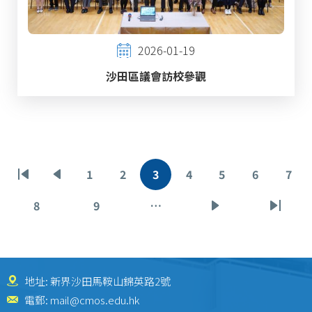
2026-01-19
沙田區議會訪校參觀
Pagination
1
2
3
4
5
6
7
First
Previous
頁
頁
目
頁
頁
頁
頁
page
page
面
面
前
面
面
面
面
8
9
…
頁
頁
下
Last
頁
面
面
一
page
面
頁
地址: 新界沙田馬鞍山錦英路2號
電郵:
mail@cmos.edu.hk