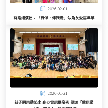
2026-02-01
舞蹈組演出：「有伴・伴我走」沙角友愛嘉年華
2026-01-31
親子同樂動起來 身心健康展姿彩 舉辦「健康動