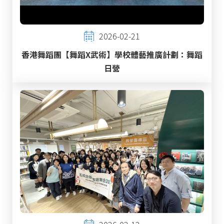
2026-02-21
香港舞蹈團【舞蹈X武術】學校體藝推廣計劃：舞蹈
日營