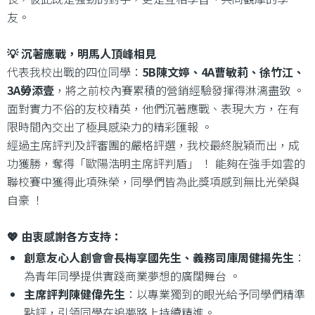
友。
💡 沉著應戰，明馬人頂峰相見
代表我校出戰的四位同學：
5B陳文婷、4A曹敏莉、徐竹江、
3A勞添壹
，將之前校內賽累積的營銷經驗發揮得淋漓盡致 。
面對實力不俗的友校精英，他們沉著應戰、表現大方，在有
限時間內交出了極具感染力的精彩匯報 。
經過主席評判及評審團的嚴格評選，我校最終脫穎而出，成
功獲勝，奪得「歐陽浩明主席評判盾」 ！ 能夠在強手如雲的
聯校賽中獲得此項殊榮，同學們皆為此獎項感到無比光榮與
自豪 ！
💖 由衷感謝各方支持：
創意友心人創會會長梅享國先生、義務司庫周健揚先生
：
為青年同學提供實踐商業夢想的廣闊舞台 。
主席評判陳健偉先生
：以專業獨到的眼光給予同學們精準
點評，引領同學在追夢路上持續精進。