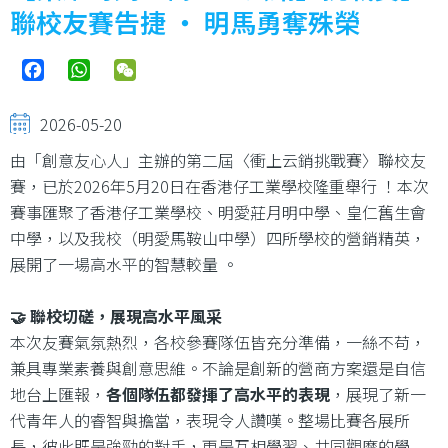
結
聯校友賽告捷 ‧ 明馬勇奪殊榮
Facebook
WhatsApp
WeChat
2026-05-20
由「創意友心人」主辦的第二屆〈衝上云銷挑戰賽〉聯校友
賽，已於2026年5月20日在香港仔工業學校隆重舉行 ！本次
賽事匯聚了香港仔工業學校、明愛莊月明中學、皇仁舊生會
中學，以及我校（明愛馬鞍山中學）四所學校的營銷精英，
展開了一場高水平的智慧較量 。
🤝 聯校切磋，展現高水平風采
本次友賽氣氛熱烈，各校參賽隊伍皆充分準備，一絲不苟，
兼具專業素養與創意思維。不論是創新的營商方案還是自信
地台上匯報，
各個隊伍都發揮了高水平的表現
，展現了新一
代青年人的睿智與擔當，表現令人讚嘆。整場比賽各展所
長，彼此既是強勁的對手，更是互相學習、共同觀摩的學