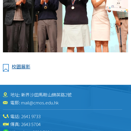
校園展影
地址: 新界沙田馬鞍山錦英路2號
電郵:
mail@cmos.edu.hk
電話:
2641 9733
傳真: 2643 5704