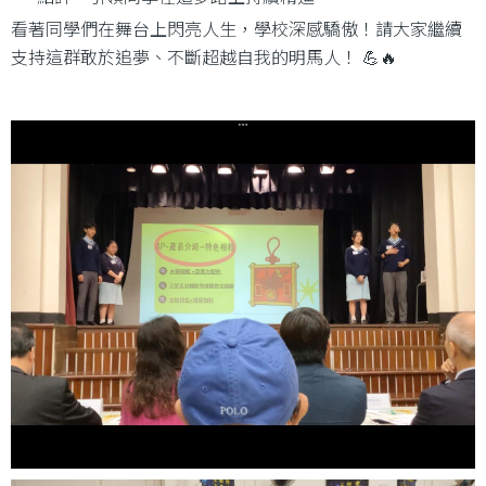
看著同學們在舞台上閃亮人生，學校深感驕傲！請大家繼續
支持這群敢於追夢、不斷超越自我的明馬人！ 💪🔥