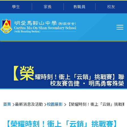
主
移至主內容
學生
家長
教職員
校友
导
航
【榮
耀時刻！衝上「云銷」挑戰賽】聯
校友賽告捷 ‧ 明馬勇奪殊榮
導
首頁
最新消息及活動
校園展影
【榮耀時刻！衝上「云銷」挑戰賽】
航
連
【榮耀時刻！衝上「云銷」挑戰賽】