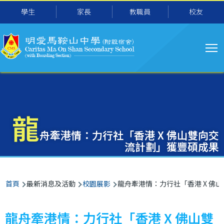
主
移至主內容
學生
家長
教職員
校友
导
航
龍
舟牽港情：力行社「香港 X 佛山雙向交
流計劃」獲豐碩成果
導
首頁
最新消息及活動
校園展影
龍舟牽港情：力行社「香港 X 佛
航
連
龍舟牽港情：力行社「香港 X 佛山雙