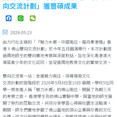
結
向交流計劃」獲豐碩成果
Facebook
WhatsApp
WeChat
2026-05-23
由力行社主辦的「『魅力水鄉‧中國南庄‧龍舟牽港情』香
港 X 佛山雙向交流計劃」於今年五月圓滿舉行。本次計劃透
過兩地師生的雙向實地考察與深度對話，旨在深化粵港澳大
灣區青少年的文化認同，並促進兩地教育文化的繁榮交流。
雙向交流第一站：走進魅力南庄，探尋嶺南文化
交流計劃的首階段於 2026年5月8日至10日 展開。學校5位同
學一齊走進人稱「魅力水鄉」的佛山南庄，開展了為期三天
的考察之旅。 香港學生到訪佛山實驗中學，與當地的師生展
開了熱烈的互動交流，共同分享學習心得與校園生活點滴。
期間，師生們實地參觀了佛山當地的頂尖企業與珍貴的文化
古蹟。這次行程讓同學跳出課本，親眼見證佛山在現代經濟