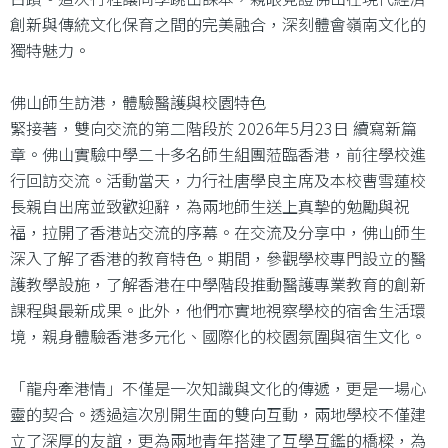
創新與傳統文化保育之間的完美融合，深刻體會嶺南文化的
獨特魅力。
佛山師生訪港，體驗醫護與校園特色
緊接著，雙向交流的第二階段於 2026年5月23日 續寫新篇
章。佛山實驗中學二十多名師生組團蒞臨香港，前往學校進
行回訪交流。活動當天，力行社唐學良主席及本校曹雪蓮校
長親自出席並致歡迎辭，為兩地師生送上真摯的勉勵與祝
福，拉開了香港站交流的序幕。在交流及分享中，佛山師生
深入了解了香港的教育特色。期間，參觀學校專門設立的醫
護教學設施，了解香港在中學階段推動醫護專業教育的創新
課程與最新成果。此外，他們亦實地視察學校的宿舍生活環
境，親身體驗香港多元化、國際化的校園氛圍與宿生文化。
「龍舟牽港情」不僅是一次知識與文化的傳遞，更是一場心
靈的契合。透過這次別開生面的雙向互動，兩地學校不僅建
立了深厚的友誼，更為兩地青年搭建了互學互鑑的橋樑，為