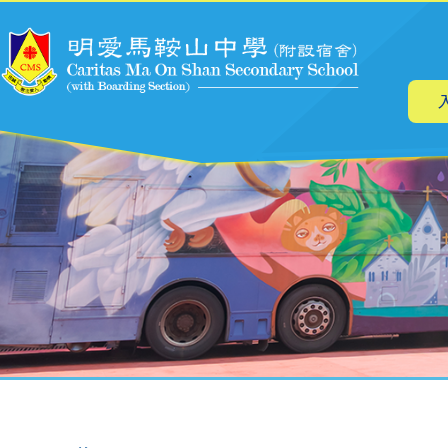
主
移至主內容
导
航
導