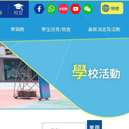
簡體
員
校友
學與教
學生培育/宿舍
最新消息及活動
學
校活動