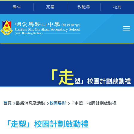
主
移至主內容
學生
家長
教職員
校友
导
航
「走
塑」校園計劃啟動禮
導
首頁
最新消息及活動
校園展影
「走塑」校園計劃啟動禮
航
連
「走塑」校園計劃啟動禮
結