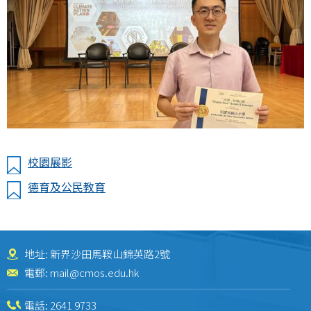
校園展影
德育及公民教育
地址: 新界沙田馬鞍山錦英路2號
電郵:
mail@cmos.edu.hk
電話:
2641 9733