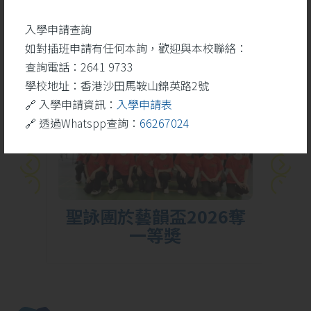
學生成就
更多
入學申請查詢
如對插班申請有任何本詢，歡迎與本校聯絡：
查詢電話：2641 9733
26
學校地址：香港沙田馬鞍山錦英路2號
5 月
🔗 入學申請資訊：
入學申請表
🔗 透過Whatspp查詢：
66267024
勝
聖詠團於藝韻盃2026奪
一等奬