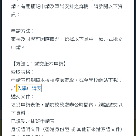
宿舍服務
請。有關插班申請及筆試安排之詳情，請參閱以下資
訊：
及充
宿舍致力為宿生提供一個關愛、舒
本
申請方法：
的全
適的住宿環境。關顧宿生的全人發
文
家長及同學可因應情況，選擇以下其中一種方式遞交
知識
展，用心培養和發展他們的多元技
命
申請。
其
能和興趣。設立個人成長計劃，能
醫
互助
夠更有效地照顧他們的成長需要。
識
【方法 1：遞交紙本申請】
術中
宿舍每年會舉辦不同的興趣班組和
心
索取表格：
大型晚會，宿生除了可參與多元化
健
更多
更
申請表可親臨本校校務處索取，或至學校網站下載：
的班組外，還可以擔任晚會司儀、
同
🔗
入學申請表
表演、設計等工作，發揮所長。注
錄
遞交文件：
重宿生的成長需要，積極與學校合
學
填妥申請表後，請於校務處辦公時間內，親臨遞交以
作，家校合一，致力提升宿生的學
或
下資料：
術水平。
為
已填妥之插班申請表
之
身份證明文件（香港身份證 或 其他新來港簽證文件）
#明愛馬鞍山中學宿舍