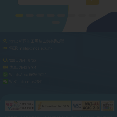
地址: 新界沙田馬鞍山錦英路2號
電郵:
mail@cmos.edu.hk
電話:
2641 9733
傳真: 2643 5704
WhatsApp:
6626 7024
WeChat:
cmos2641
Sitemap
| Copyright ©
2026 Caritas Ma On Shan Secondary School(with