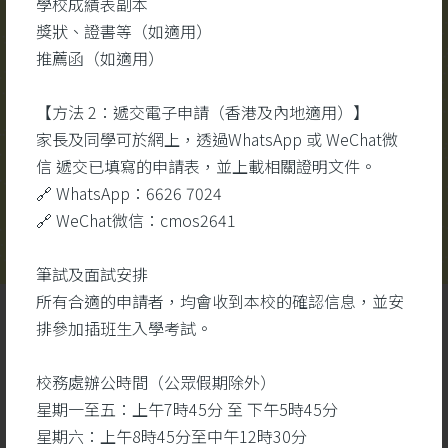
學校成績表副本
校園視頻
更多
#醫
獎狀、證書等（如適用）
#醫
推薦函（如適用）
#生
【方法 2：遞交電子申請（香港及內地適用）】
家長及同學可於網上，透過WhatsApp 或 WeChat微
信 遞交已填寫的申請表，並上載相關證明文件。
🔗 WhatsApp：6626 7024
🔗 WeChat微信：cmos2641
筆試及面試安排
所有合適的申請者，均會收到本校的確認信息，並安
排參加插班生入學考試。
校務處辦公時間（公眾假期除外）
星期一至五：上午7時45分 至 下午5時45分
星期六：上午8時45分至中午12時30分