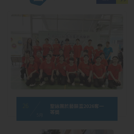
26
聖詠團於藝韻盃2026奪一
等奬
5 月