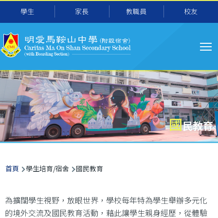
主
移至主內容
學生
家長
教職員
校友
导
航
國
民教育
導
首頁
學生培育/宿舍
國民教育
航
連
為擴闊學生視野，放眼世界，學校每年特為學生舉辦多元化
結
的境外交流及國民教育活動，藉此讓學生親身經歷，從體驗