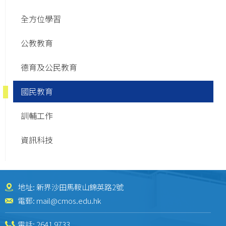
全方位學習
公教教育
德育及公民教育
國民教育
訓輔工作
資訊科技
地址: 新界沙田馬鞍山錦英路2號
電郵:
mail@cmos.edu.hk
電話:
2641 9733