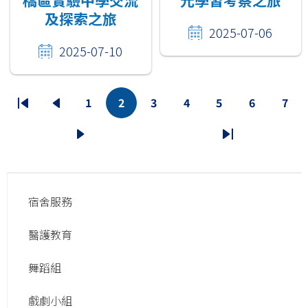
橋區實驗中學交流
元學習考察之旅
及探索之旅
2025-07-06
2025-07-10
Pagination
1
2
3
4
5
6
7
First
Previous
頁
目
頁
頁
頁
頁
頁
page
page
面
前
面
面
面
面
面
下
Last
頁
一
page
面
Main
頁
宿舍服務
navigation
醫護教育
舞蹈組
戲劇小組