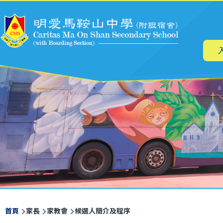
主
移至主內容
导
航
導
首頁
家長
家教會
候選人簡介及程序
航