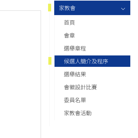
Main
家教會
navigation
首頁
會章
選舉章程
候選人簡介及程序
選舉結果
會徽設計比賽
委員名單
家教會活動