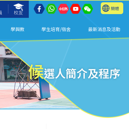
簡體
員
校友
學與教
學生培育/宿舍
最新消息及活動
候
選人簡介及程序