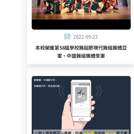
2022-09-22
本校榮獲第58屆學校舞蹈節現代舞組團體亞
軍，中國舞組團體季軍