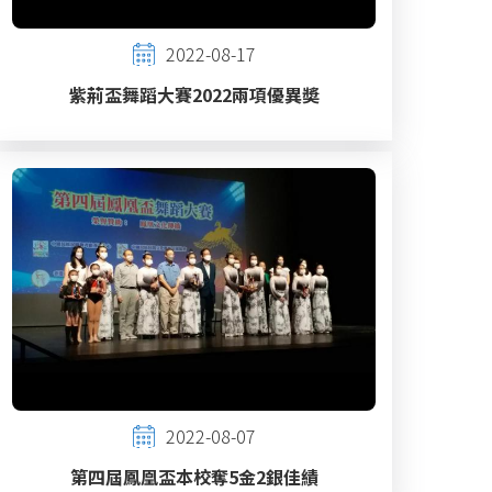
2022-08-17
紫荊盃舞蹈大賽2022兩項優異奬
2022-08-07
第四屆鳳凰盃本校奪5金2銀佳績